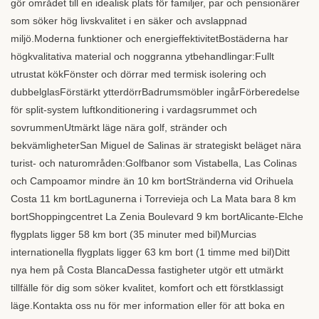
gör området till en idealisk plats för familjer, par och pensionärer
som söker hög livskvalitet i en säker och avslappnad
miljö.Moderna funktioner och energieffektivitetBostäderna har
högkvalitativa material och noggranna ytbehandlingar:Fullt
utrustat kökFönster och dörrar med termisk isolering och
dubbelglasFörstärkt ytterdörrBadrumsmöbler ingårFörberedelse
för split-system luftkonditionering i vardagsrummet och
sovrummenUtmärkt läge nära golf, stränder och
bekvämligheterSan Miguel de Salinas är strategiskt beläget nära
turist- och naturområden:Golfbanor som Vistabella, Las Colinas
och Campoamor mindre än 10 km bortStränderna vid Orihuela
Costa 11 km bortLagunerna i Torrevieja och La Mata bara 8 km
bortShoppingcentret La Zenia Boulevard 9 km bortAlicante-Elche
flygplats ligger 58 km bort (35 minuter med bil)Murcias
internationella flygplats ligger 63 km bort (1 timme med bil)Ditt
nya hem på Costa BlancaDessa fastigheter utgör ett utmärkt
tillfälle för dig som söker kvalitet, komfort och ett förstklassigt
läge.Kontakta oss nu för mer information eller för att boka en