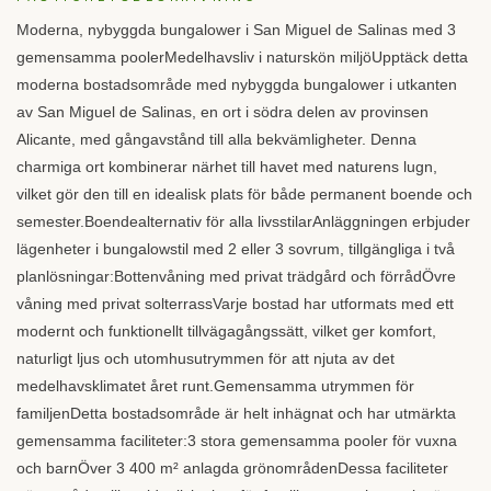
Moderna, nybyggda bungalower i San Miguel de Salinas med 3
gemensamma poolerMedelhavsliv i naturskön miljöUpptäck detta
moderna bostadsområde med nybyggda bungalower i utkanten
av San Miguel de Salinas, en ort i södra delen av provinsen
Alicante, med gångavstånd till alla bekvämligheter. Denna
charmiga ort kombinerar närhet till havet med naturens lugn,
vilket gör den till en idealisk plats för både permanent boende och
semester.Boendealternativ för alla livsstilarAnläggningen erbjuder
lägenheter i bungalowstil med 2 eller 3 sovrum, tillgängliga i två
planlösningar:Bottenvåning med privat trädgård och förrådÖvre
våning med privat solterrassVarje bostad har utformats med ett
modernt och funktionellt tillvägagångssätt, vilket ger komfort,
naturligt ljus och utomhusutrymmen för att njuta av det
medelhavsklimatet året runt.Gemensamma utrymmen för
familjenDetta bostadsområde är helt inhägnat och har utmärkta
gemensamma faciliteter:3 stora gemensamma pooler för vuxna
och barnÖver 3 400 m² anlagda grönområdenDessa faciliteter