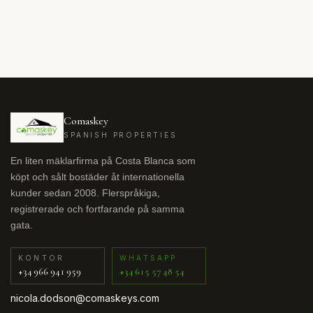
Comaskey
SPANISH PROPERTIES
En liten mäklarfirma på Costa Blanca som
köpt och sålt bostäder åt internationella
kunder sedan 2008. Flerspråkiga,
registrerade och fortfarande på samma
gata.
KONTOR
WHATSAPP
+34 966 941 959
+34 615 57 48 54
nicola.dodson@comaskeys.com