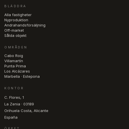
BLÄDDRA
Alla fastigheter
Nyproduktion
Andrahandsförsäljning
Off-market
Sålda objekt
OMRÅDEN
Cabo Roig
Villamartín
Punta Prima
Los Alcázares
Marbella · Estepona
KONTOR
C. Flores, 1
La Zenia · 03189
Orihuela Costa, Alicante
España
ÖPPET