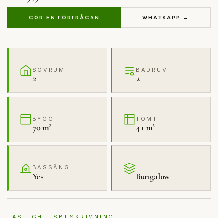
GÖR EN FÖRFRÅGAN
WHATSAPP →
SOVRUM
BADRUM
2
2
BYGG
TOMT
70 m²
41 m²
BASSÄNG
Yes
Bungalow
FASTIGHETSBESKRIVNING