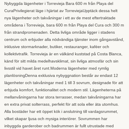
Nybyggda lägenheter i Torrevieja Bara 600 m från Playa del
CuraPrivilegierat läge i hjärtat av TorreviejaUpptäck dessa helt
nya lägenheter och takvåningar i ett av de mest eftertraktade
områdena i Torrevieja, bara 600 m från Playa del Cura och 300 m
från strandpromenaden. Detta livliga område ligger i stadens
centrum och erbjuder alla nödvändiga tjänster inom gångavstånd,
inklusive stormarknader, butiker, restauranger, kaféer och
kollektivtrafik. Torrevieja är en välkänd kuststad på Costa Blanca,
känd för sitt milda medelhavsklimat, sin livliga atmosfär och sin
livsstil vid havet året runt.Moderna lägenheter med rymlig
planlösningDenna exklusiva nybyggnation består av endast 12
lägenheter och takvåningar med 1 till 3 sovrum, designade för att
erbjuda komfort, funktionalitet och modern stil. Lägenheterna på
mellanvåningarna har stora terrasser, medan takvåningarna har
en extra privat solterrass, perfekt för att sola eller äta utomhus.
Alla bostäder har ett öppet kök i anslutning till vardagsrummet,
vilket skapar ljusa och mysiga interiörer. Sovrummen har
inbyggda garderober och badrummen är fullt utrustade med