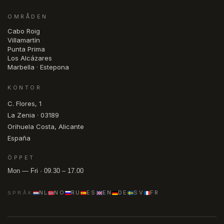
OMRÅDEN
Cabo Roig
Villamartín
Punta Prima
Los Alcázares
Marbella · Estepona
KONTOR
C. Flores, 1
La Zenia · 03189
Orihuela Costa, Alicante
España
ÖPPET
Mon — Fri · 09.30 – 17.00
NL
NO
RU
ES
EN
DE
SV
FR
SPRÅK