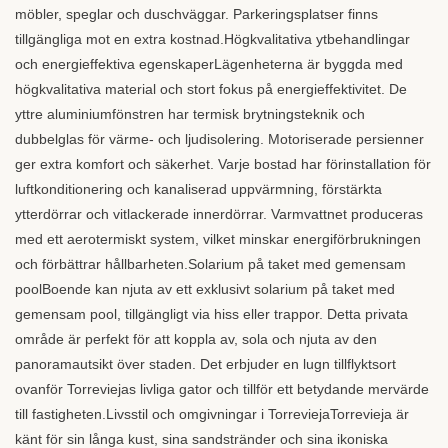
möbler, speglar och duschväggar. Parkeringsplatser finns
tillgängliga mot en extra kostnad.Högkvalitativa ytbehandlingar
och energieffektiva egenskaperLägenheterna är byggda med
högkvalitativa material och stort fokus på energieffektivitet. De
yttre aluminiumfönstren har termisk brytningsteknik och
dubbelglas för värme- och ljudisolering. Motoriserade persienner
ger extra komfort och säkerhet. Varje bostad har förinstallation för
luftkonditionering och kanaliserad uppvärmning, förstärkta
ytterdörrar och vitlackerade innerdörrar. Varmvattnet produceras
med ett aerotermiskt system, vilket minskar energiförbrukningen
och förbättrar hållbarheten.Solarium på taket med gemensam
poolBoende kan njuta av ett exklusivt solarium på taket med
gemensam pool, tillgängligt via hiss eller trappor. Detta privata
område är perfekt för att koppla av, sola och njuta av den
panoramautsikt över staden. Det erbjuder en lugn tillflyktsort
ovanför Torreviejas livliga gator och tillför ett betydande mervärde
till fastigheten.Livsstil och omgivningar i TorreviejaTorrevieja är
känt för sin långa kust, sina sandstränder och sina ikoniska