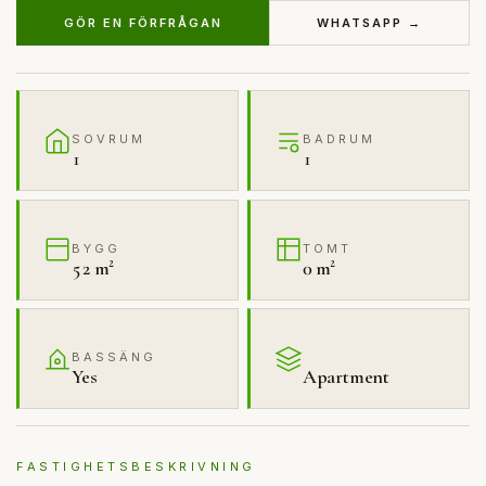
GÖR EN FÖRFRÅGAN
WHATSAPP →
SOVRUM
BADRUM
1
1
BYGG
TOMT
52 m²
0 m²
BASSÄNG
Yes
Apartment
FASTIGHETSBESKRIVNING