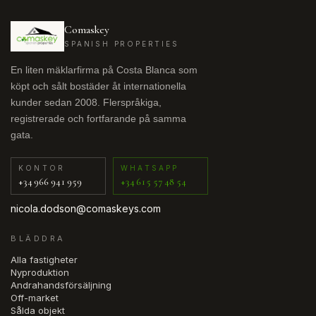
Comaskey
SPANISH PROPERTIES
En liten mäklarfirma på Costa Blanca som
köpt och sålt bostäder åt internationella
kunder sedan 2008. Flerspråkiga,
registrerade och fortfarande på samma
gata.
KONTOR
WHATSAPP
+34 966 941 959
+34 615 57 48 54
nicola.dodson@comaskeys.com
BLÄDDRA
Alla fastigheter
Nyproduktion
Andrahandsförsäljning
Off-market
Sålda objekt