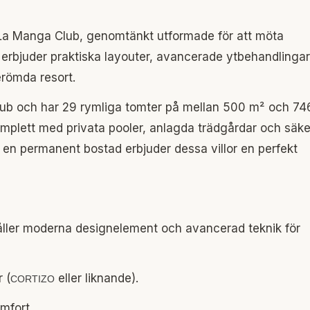
å La Manga Club, genomtänkt utformade för att möta
 erbjuder praktiska layouter, avancerade ytbehandlingar
erömda resort.
 Club och har 29 rymliga tomter på mellan 500 m² och 74
komplett med privata pooler, anlagda trädgårdar och säke
er en permanent bostad erbjuder dessa villor en perfekt
håller moderna designelement och avancerad teknik för
 (
eller liknande).
CORTIZO
mfort.