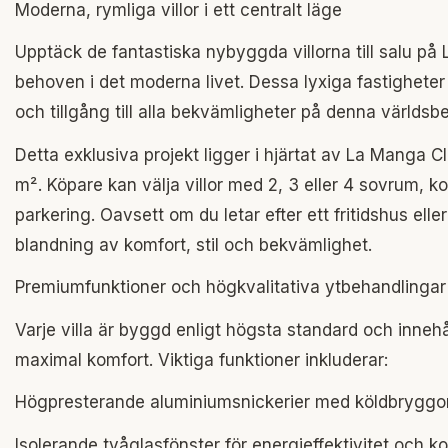
Moderna, rymliga villor i ett centralt läge
Upptäck de fantastiska nybyggda villorna till salu p
behoven i det moderna livet. Dessa lyxiga fastigheter
och tillgång till alla bekvämligheter på denna världsb
Detta exklusiva projekt ligger i hjärtat av La Manga
m². Köpare kan välja villor med 2, 3 eller 4 sovrum, 
parkering. Oavsett om du letar efter ett fritidshus ell
blandning av komfort, stil och bekvämlighet.
Premiumfunktioner och högkvalitativa ytbehandlingar
Varje villa är byggd enligt högsta standard och inne
maximal komfort. Viktiga funktioner inkluderar:
Högpresterande aluminiumsnickerier med köldbryggor
Isolerande tvåglasfönster för energieffektivitet och ko