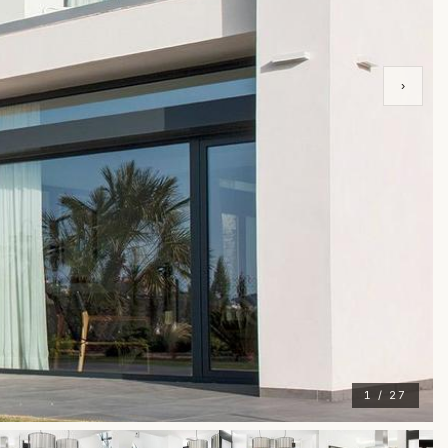
›
1 / 27