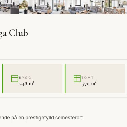
nga Club
BYGG
TOMT
248 m²
570 m²
oende på en prestigefylld semesterort