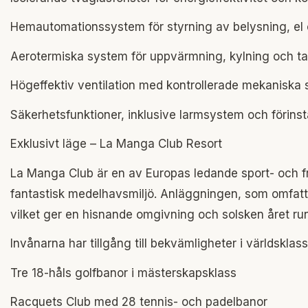
Hemautomationssystem för styrning av belysning, el o
Aerotermiska system för uppvärmning, kylning och t
Högeffektiv ventilation med kontrollerade mekaniska 
Säkerhetsfunktioner, inklusive larmsystem och förins
Exklusivt läge – La Manga Club Resort
La Manga Club är en av Europas ledande sport- och fri
fantastisk medelhavsmiljö. Anläggningen, som omfattar
vilket ger en hisnande omgivning och solsken året run
Invånarna har tillgång till bekvämligheter i världsklas
Tre 18-håls golfbanor i mästerskapsklass
Racquets Club med 28 tennis- och padelbanor