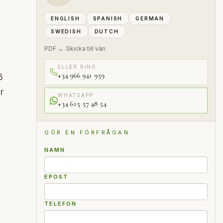
ENGLISH
SPANISH
GERMAN
SWEDISH
DUTCH
PDF →
Skicka till vän
·
ELLER RING
+34 966 941 959
6
r
WHATSAPP
+34 615 57 48 54
GÖR EN FÖRFRÅGAN
NAMN
EPOST
TELEFON