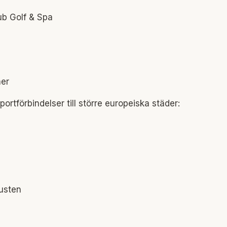
ub Golf & Spa
ner
rtförbindelser till större europeiska städer:
kusten