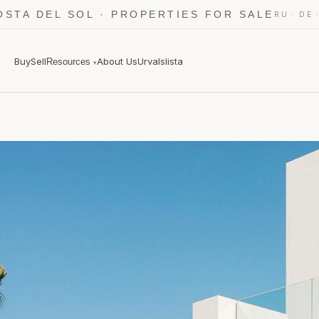
OSTA DEL SOL · PROPERTIES FOR SALE
·
RU
DE
Buy
Sell
About Us
Urvalslista
Resources
▾