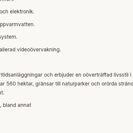
ch elektronik.
appvarmvatten.
system.
tallerad videoövervakning.
tidsanläggningar och erbjuder en oöverträffad livsstil i
 560 hektar, gränsar till naturparker och orörda stränd
t.
s, bland annat