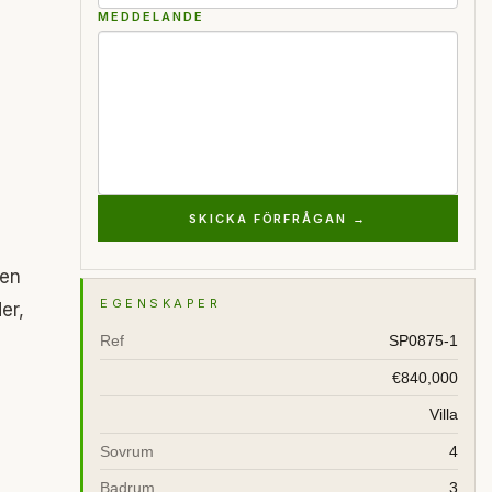
MEDDELANDE
SKICKA FÖRFRÅGAN →
 en
EGENSKAPER
er,
Ref
SP0875-1
€840,000
Villa
Sovrum
4
Badrum
3