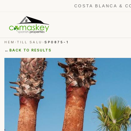
COSTA BLANCA & C
HEM
TILL SALU
SP0875-1
›
›
←
BACK TO RESULTS