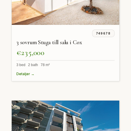
749678
3 sovrum Stuga till salu i Cox
€235,000
3 bed 2 bath 78 m²
Detaljer →