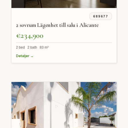
689677
2 sovrum Lägenhet till salu i Alicante
€234,900
2 bed 2 bath 83 m²
Detaljer →