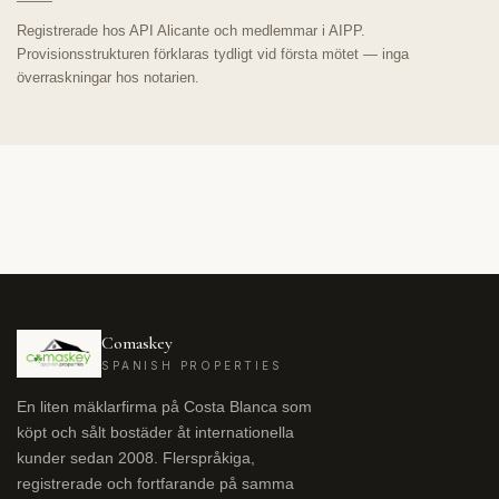
Registrerade hos API Alicante och medlemmar i AIPP.
Provisionsstrukturen förklaras tydligt vid första mötet — inga
överraskningar hos notarien.
Comaskey
SPANISH PROPERTIES
En liten mäklarfirma på Costa Blanca som
köpt och sålt bostäder åt internationella
kunder sedan 2008. Flerspråkiga,
registrerade och fortfarande på samma