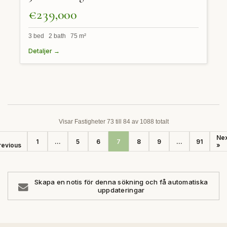
€239,000
3 bed 2 bath 75 m²
Detaljer →
Visar Fastigheter 73 till 84 av 1088 totalt
Nex
1
...
5
6
7
8
9
...
91
revious
»
Skapa en notis för denna sökning och få automatiska
uppdateringar