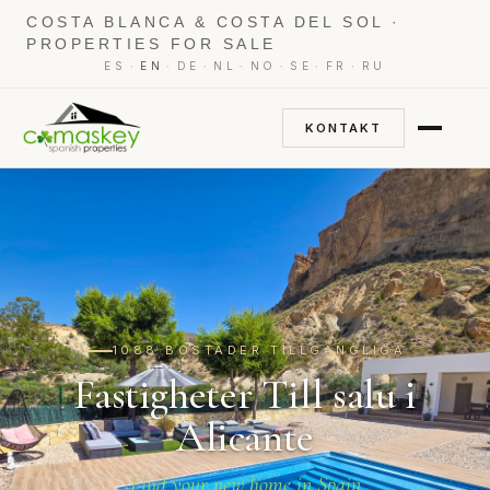
COSTA BLANCA & COSTA DEL SOL ·
PROPERTIES FOR SALE
·
·
·
·
·
·
·
ES
EN
DE
NL
NO
SE
FR
RU
KONTAKT
1088 BOSTÄDER TILLGÄNGLIGA
Fastigheter Till salu i
Alicante
Find your new home in Spain