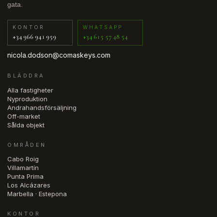
gata.
KONTOR
WHATSAPP
+34 966 941 959
+34 615 57 48 54
nicola.dodson@comaskeys.com
BLÄDDRA
Alla fastigheter
Nyproduktion
Andrahandsförsäljning
Off-market
Sålda objekt
OMRÅDEN
Cabo Roig
Villamartín
Punta Prima
Los Alcázares
Marbella · Estepona
KONTOR