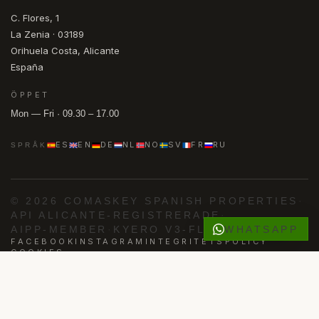
C. Flores, 1
La Zenia · 03189
Orihuela Costa, Alicante
España
ÖPPET
Mon — Fri · 09.30 – 17.00
ES
EN
DE
NL
NO
SV
FR
RU
SPRÅK
© 2026 COMASKEY SPANISH PROPERTIES
·
API ALICANTE-REGISTRERADE
·
WHATSAPP
AIPP-MEMBER
·
KYERO V3-FLÖDE
FACEBOOK
INSTAGRAM
INTEGRITETSPOLICY
COOKIES
Drivs av
Advance Agent