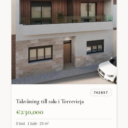
742837
Takvåning till salu i Torrevieja
€230,000
0 bed 1 bath 25 m²