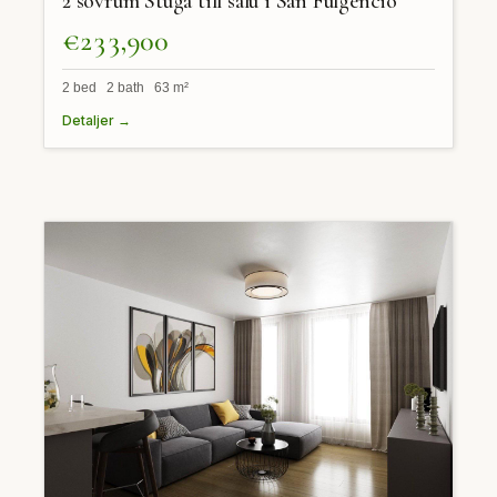
2 sovrum Stuga till salu i San Fulgencio
€233,900
2 bed 2 bath 63 m²
Detaljer →