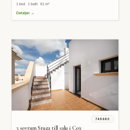
1 bed 1 bath 61 m²
Detaljer →
749680
3 sovrum Stuga till salu i Cox