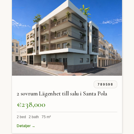
789598
2 sovrum Lägenhet till salu i Santa Pola
€238,000
2 bed 2 bath 75 m²
Detaljer →