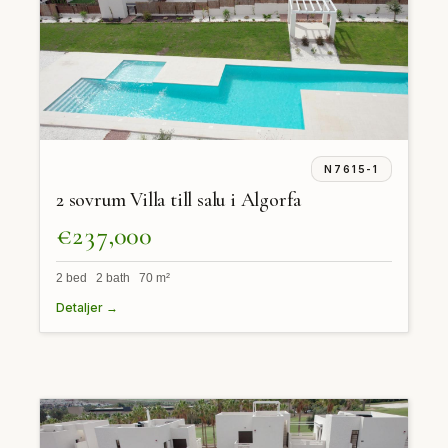
N7615-1
2 sovrum Villa till salu i Algorfa
€237,000
2 bed 2 bath 70 m²
Detaljer →