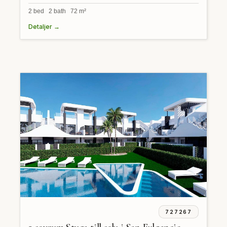
2 bed 2 bath 72 m²
Detaljer →
727267