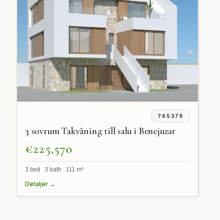
765379
3 sovrum Takvåning till salu i Benejuzar
€225,570
3 bed 3 bath 111 m²
Detaljer →