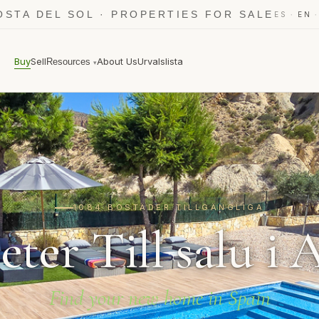
OSTA DEL SOL · PROPERTIES FOR SALE
·
ES
EN
Buy
Sell
About Us
Urvalslista
Resources
▾
1084 BOSTÄDER TILLGÄNGLIGA
eter Till salu i 
Find your new home in Spain