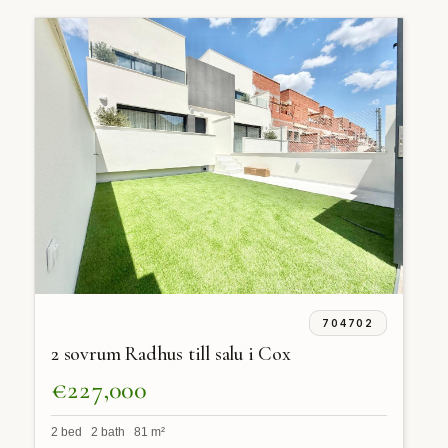
704702
2 sovrum Radhus till salu i Cox
€227,000
2 bed 2 bath 81 m²