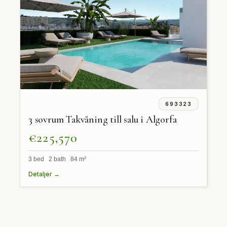
693323
3 sovrum Takvåning till salu i Algorfa
€225,570
3 bed 2 bath 84 m²
Detaljer →