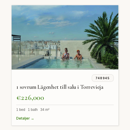
748945
1 sovrum Lägenhet till salu i Torrevieja
€226,000
1 bed 1 bath 34 m²
Detaljer →