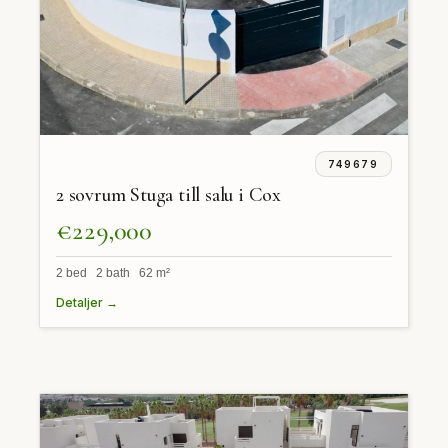
749679
2 sovrum Stuga till salu i Cox
€229,000
2 bed 2 bath 62 m²
Detaljer →