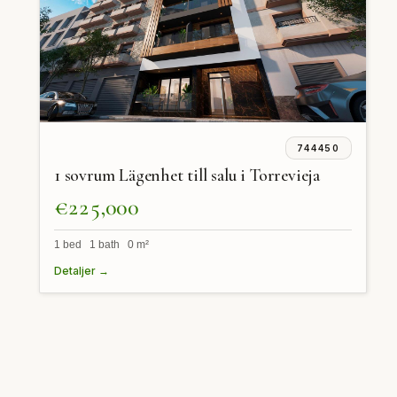
744450
1 sovrum Lägenhet till salu i Torrevieja
€225,000
1 bed 1 bath 0 m²
Detaljer →