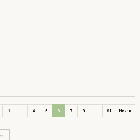
1
...
4
5
6
7
8
...
91
Next »
ar