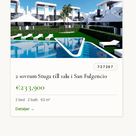
727267
2 sovrum Stuga till salu i San Fulgencio
€233,900
2 bed 2 bath 63 m²
Detaljer →