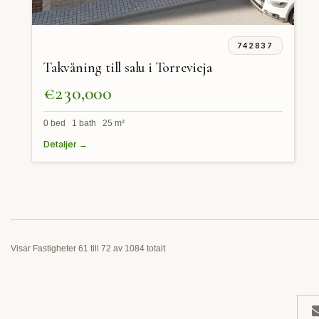
742837
Takvåning till salu i Torrevieja
€230,000
0 bed 1 bath 25 m²
Detaljer →
Visar Fastigheter 61 till 72 av 1084 totalt