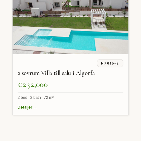
N7615-2
2 sovrum Villa till salu i Algorfa
€232,000
2 bed 2 bath 72 m²
Detaljer →