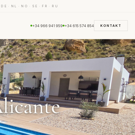
·
·
·
·
·
·
DE
NL
NO
SE
FR
RU
+34 966 941 959
+34 615 574 854
KONTAKT
Alicante