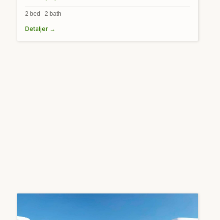
2 bed 2 bath
Detaljer →