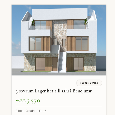
SWNB2284
3 sovrum Lägenhet till salu i Benejuzar
€225,570
3 bed 3 bath 111 m²